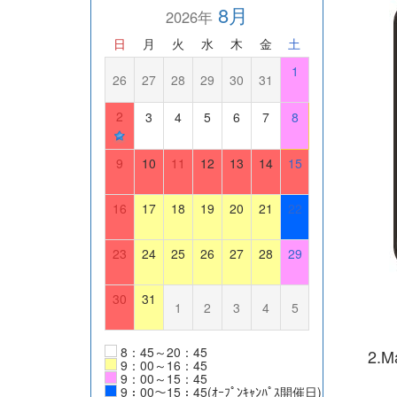
8月
2026年
日
月
火
水
木
金
土
1
26
27
28
29
30
31
2
3
4
5
6
7
8
9
10
11
12
13
14
15
16
17
18
19
20
21
22
23
24
25
26
27
28
29
30
31
1
2
3
4
5
8：45～20：45
2.M
9：00～16：45
9：00～15：45
9：00～15：45(ｵｰﾌﾟﾝｷｬﾝﾊﾟｽ開催日)