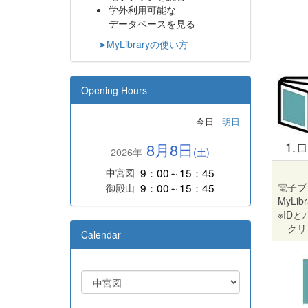
学外利用可能な
データベースを見る
➤MyLibraryの使い方
Opening Hours
今日
明日
1.
8月8日
2026年
(土)
9：00～15：45
中宮図
9：00～15：45
電子ブ
御殿山
MyLi
※ID
クリ
Calendar